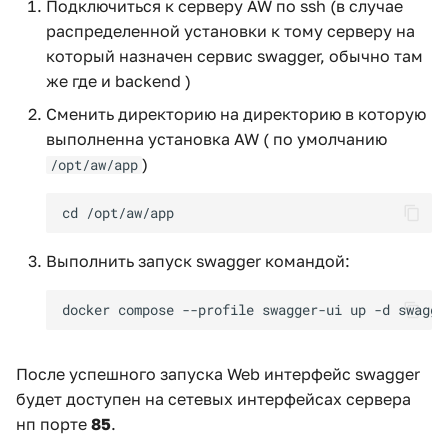
Подключиться к серверу AW по ssh (в случае
и
распределенной установки к тому серверу на
я
который назначен сервис swagger, обычно там
же где и backend )
п
Сменить директорию на директорию в которую
о
выполненна установка AW ( по умолчанию
и
)
/opt/aw/app
с
к
Выполнить запуск swagger командой:
а
После успешного запуска Web интерфейс swagger
будет доступен на сетевых интерфейсах сервера
нп порте
85
.