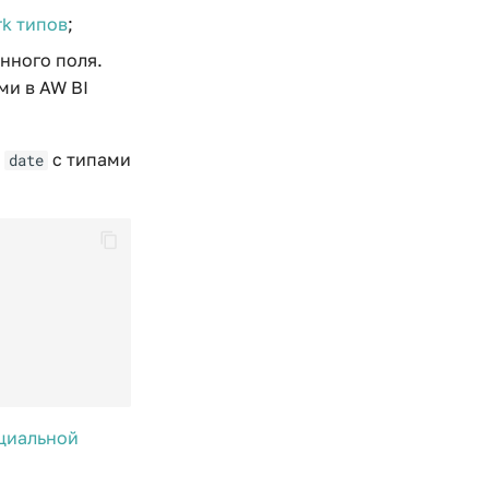
rk типов
;
анного поля.
ми в AW BI
и
с типами
date
циальной