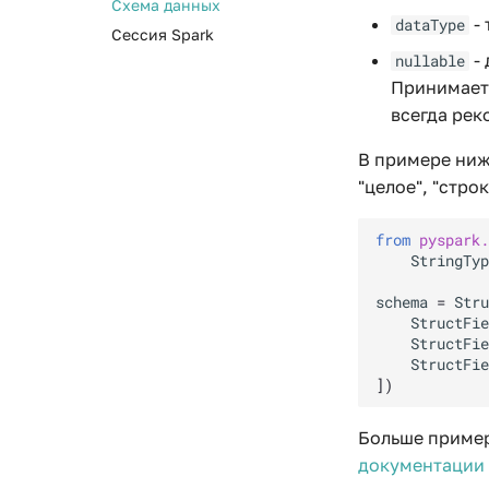
JSON блок
Схема данных
словари, множества
- 
dataType
Пример коннектора
Модуль блока
Блок Декоратор
Сессия Spark
Циклы и условные
Тесты
- 
nullable
операторы
Документация
Принимает
Функции
API
всегда рек
Обработка ошибок
Стандартная библиотека
В примере ниж
Запросы к web-сервисам
"целое", "строк
from
pyspark.
StringTyp
schema
=
Stru
StructFie
StructFie
StructFie
])
Больше пример
документации 