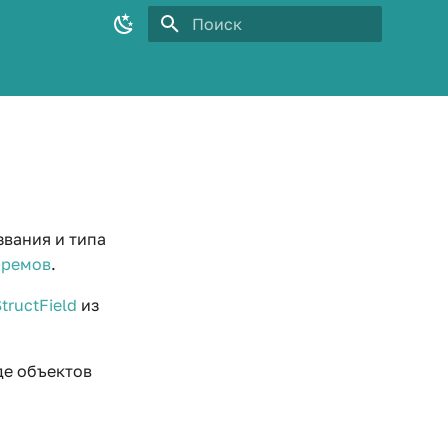
Инициализация поиска
звания и типа
фремов
.
tructField
из
де объектов