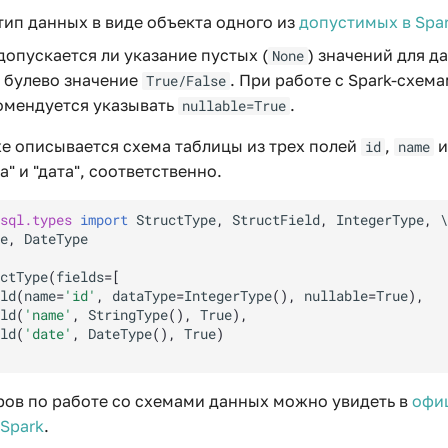
тип данных в виде объекта одного из
допустимых в Spa
допускается ли указание пустых (
) значений для д
None
 булево значение
. При работе с Spark-схема
True/False
омендуется указывать
.
nullable=True
е описывается схема таблицы из трех полей
,
id
name
а" и "дата", соответственно.
sql.types
import
StructType
,
StructField
,
IntegerType
,
e
,
DateType
ctType
(
fields
=
[
ld
(
name
=
'id'
,
dataType
=
IntegerType
(),
nullable
=
True
),
ld
(
'name'
,
StringType
(),
True
),
ld
(
'date'
,
DateType
(),
True
)
ов по работе со схемами данных можно увидеть в
офи
Spark
.