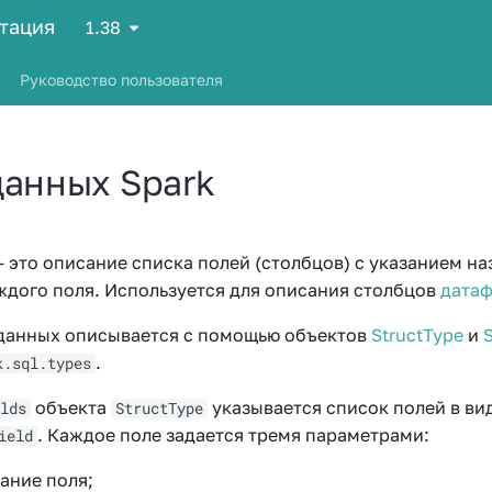
нтация
1.38
Руководство пользователя
данных Spark
 это описание списка полей (столбцов) с указанием на
ждого поля. Используется для описания столбцов
дата
 данных описывается с помощью объектов
StructType
и
S
.
k.sql.types
объекта
указывается список полей в ви
lds
StructType
. Каждое поле задается тремя параметрами:
ield
вание поля;