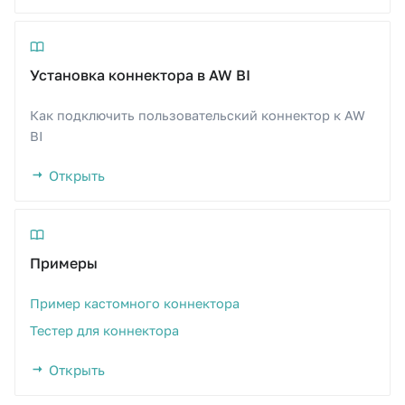
Документация
и
Мониторинг AW
Запросы к web-сервис
я
API
Перенос AW
Установка коннектора в AW BI
п
о
Обновление AW
Как подключить пользовательский коннектор к AW
BI
и
Утилита автоматизации
Открыть
с
установки
к
Конфигурация
а
Примеры
Пример кастомного коннектора
Тестер для коннектора
Открыть