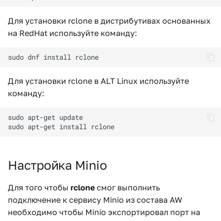
и
Для установки rclone в дистрибутивах основанных
я
на RedHat используйте команду:
п
о
и
Для установки rclone в ALT Linux используйте
команду:
с
к
а
Настройка Minio
Для того чтобы
rclone
смог выполнить
подключение к сервису Minio из состава AW
необходимо чтобы Minio экспортировал порт на