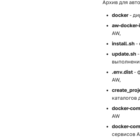
Архив для авт
docker
- ди
aw-docker-i
AW,
install.sh
-
update.sh
-
выполнени
.env.dist
- 
AW,
create_proj
каталогов 
docker-com
AW
docker-com
сервисов A