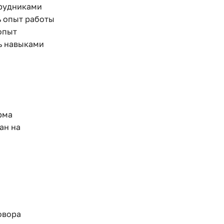
трудниками
 опыт работы
 опыт
ть навыками
рма
ан на
овора