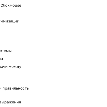
 ClickHouse
птимизации
истемы
мы
едачи между
и правильность
-выражения