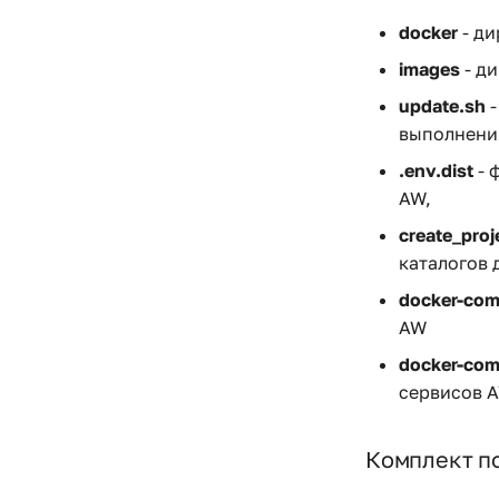
docker
- ди
images
- ди
update.sh
-
выполнени
.env.dist
- 
AW,
create_proj
каталогов 
docker-com
AW
docker-com
сервисов A
Комплект по