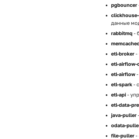
pgbouncer
clickhouse-
данные мо
rabbitmq
- 
memcache
etl-broker
-
etl-airflow-
etl-airflow
-
etl-spark
- 
etl-api
- уп
etl-data-pr
java-puller
odata-pulle
file-puller
-