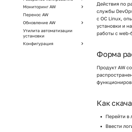
Действия по р
Мониторинг AW
Установка clickhouse-
службы DevOps
backup для рез.
Перенос AW
Мониторинг компонентов
копирования ClickHouse
с ОС Linux, оп
AW с помощью Zabbix
Обновление AW
Установка rclone для рез.
установки и н
Утилита автоматизации
Установка на один сервер
копирования Minio
работы с web-
установки
Обновление
Резервное копирования AW
Конфигурация
распределенной установка
AW
Nginx как reverse-proxy для
Форма ра
AW
Запуск web интерфейса
Продукт AW со
swagger
распространен
Список переменных для
функционирова
настройки AW BI
Как скач
Перейти в
Ввести лог