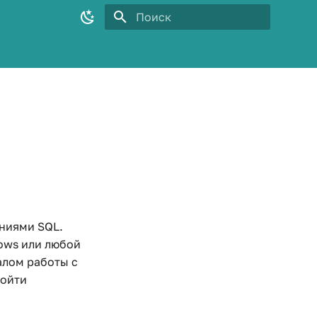
Инициализация поиска
аниями SQL.
ows или любой
алом работы с
ройти