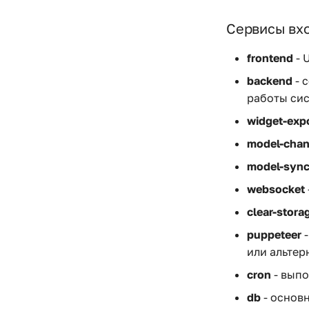
Сервисы вхо
frontend
- 
backend
- 
работы си
widget-exp
model-cha
model-syn
websocket
clear-stora
puppeteer
-
или альтер
cron
- выпо
db
- основ