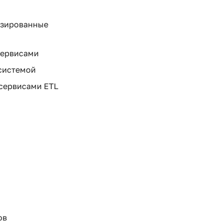
изированные
сервисами
системой
сервисами ETL
ов