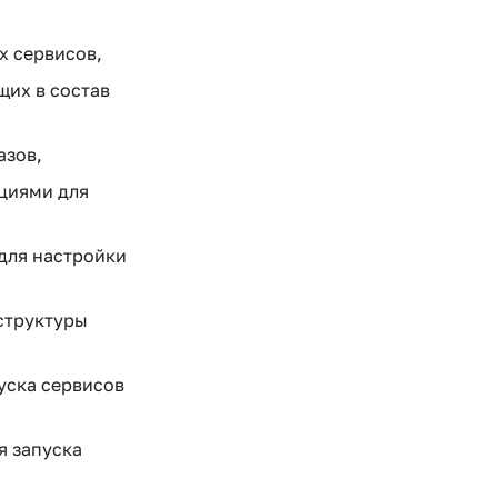
х сервисов,
щих в состав
азов,
кциями для
для настройки
 структуры
уска сервисов
я запуска