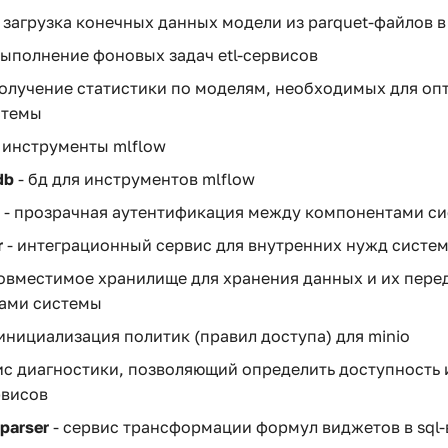
 загрузка конечных данных модели из parquet-файлов в
выполнение фоновых задач etl-сервисов
получение статистики по моделям, необходимых для о
стемы
 инструменты mlflow
db
- бд для инструментов mlflow
- прозрачная аутентификация между компонентами с
r
- интеграционный сервис для внутренних нужд систе
совместимое хранилище для хранения данных и их пер
ами системы
инициализация политик (правил доступа) для minio
ис диагностики, позволяющий определить доступность 
рвисов
parser
- сервис трансформации формул виджетов в sql