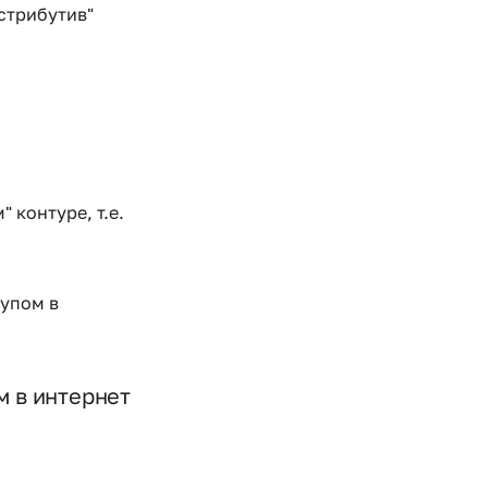
истрибутив"
" контуре, т.е.
тупом в
м в интернет