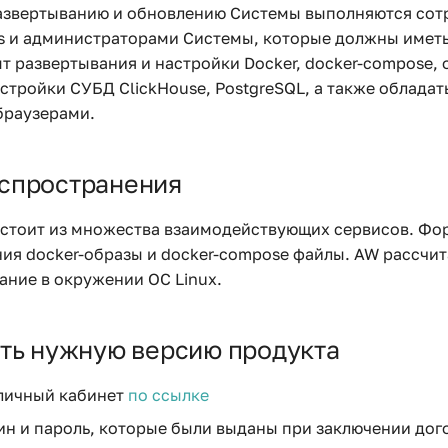
азвертыванию и обновлению Системы выполняются со
 и администраторами Системы, которые должны иметь
ыт развертывания и настройки Docker, docker-compose,
астройки СУБД ClickHouse, PostgreSQL, а также облада
браузерами.
спространения
стоит из множества взаимодейcтвующих сервисов. Фо
ия docker-образы и docker-compose файлы. AW рассчит
ние в окружении ОС Linux.
ать нужную версию продукта
 личный кабинет
по ссылке
ин и пароль, которые были выданы при заключении дог