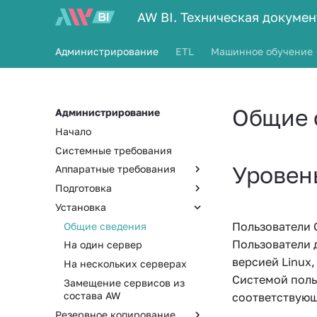
AW BI. Техническая докуме
Администрирование
ETL
Машинное обучение
Общие 
Администрирование
Начало
Системные требования
Уровен
Аппаратные требования
Подготовка
Общие сведения
Установка
10 - 100 пользователей
Установка Docker
Пользователи 
100 пользователей
Установка docker compose
Общие сведения
Пользователи 
500 пользователей
Настройка пользователя
На один сервер
версией Linux
1000 пользователей
Настройка аутентификации
На нескольких серверах
c помощью ssh-ключей
Системой поль
Замещение сервисов из
состава AW
соответствующ
Резервное копирование