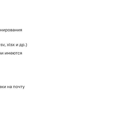
онирования
, xlsx и др.)
ни имеются
ки на почту