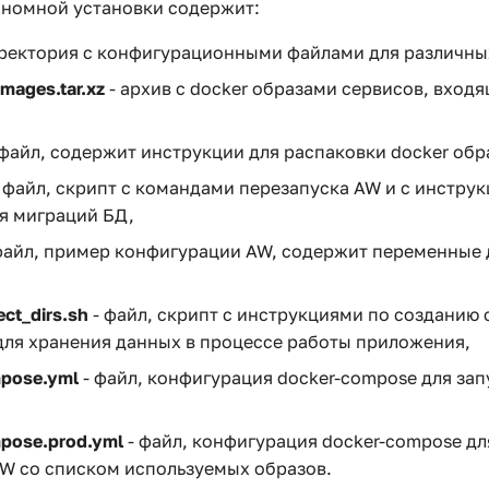
ономной установки содержит:
ректория с конфигурационными файлами для различны
mages.tar.xz
- архив с docker образами сервисов, входя
 файл, содержит инструкции для распаковки docker обр
 файл, скрипт с командами перезапуска AW и с инстру
я миграций БД,
файл, пример конфигурации AW, содержит переменные 
ect_dirs.sh
- файл, скрипт с инструкциями по созданию
для хранения данных в процессе работы приложения,
pose.yml
- файл, конфигурация docker-compose для зап
pose.prod.yml
- файл, конфигурация docker-compose дл
W со списком используемых образов.