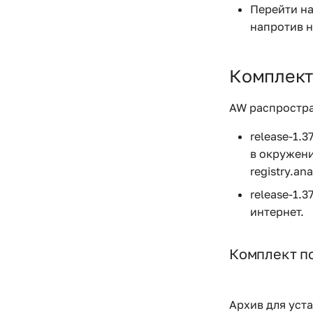
Перейти на
напротив 
Комплект
AW распростра
release-1.3
в окружени
registry.an
release-1.3
интернет.
Комплект по
Архив для уст