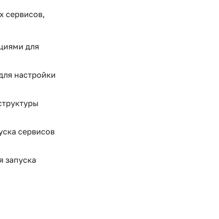
х сервисов,
кциями для
для настройки
 структуры
уска сервисов
я запуска