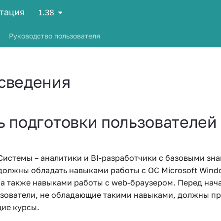
нтация
1.38
Руководство пользователя
сведения
ь подготовки пользователей
Системы – аналитики и BI-разработчики с базовыми зн
должны обладать навыками работы с ОС Microsoft Wind
, а также навыками работы с web-браузером. Перед нач
зователи, не обладающие такими навыками, должны п
ие курсы.