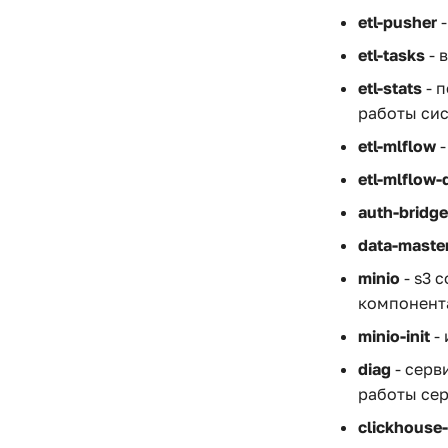
etl-pusher
-
etl-tasks
- 
etl-stats
- 
работы си
etl-mlflow
-
etl-mlflow-
auth-bridge
data-maste
minio
- s3 
компонент
minio-init
- 
diag
- серв
работы се
clickhouse-