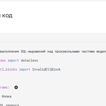
 код
выполнения SQL-выражений над произвольными частями модел
ses
import
dataclass
tl_blocks
import
InvalidEtlBlock
rams
:
 блока 
QL запроса