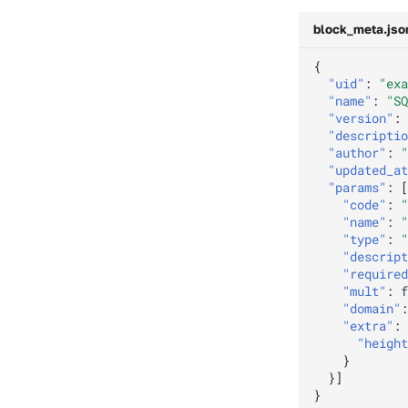
block_meta.jso
{
"uid"
:
"exa
"name"
:
"SQ
"version"
:
"descriptio
"author"
:
"
"updated_at
"params"
:
[
"code"
:
"
"name"
:
"
"type"
:
"
"descript
"required
"mult"
:
f
"domain"
:
"extra"
:
"height
}
}]
}