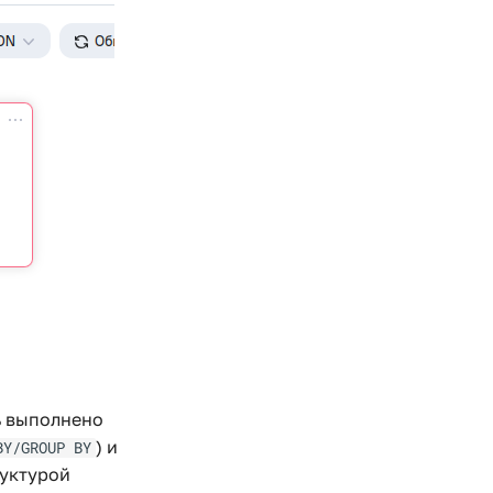
ь выполнено
) и
BY/GROUP BY
руктурой