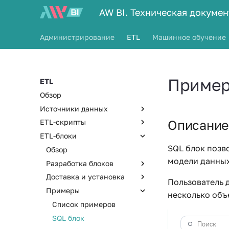
AW BI. Техническая докуме
Администрирование
ETL
Машинное обучение
Пример
ETL
Обзор
Источники данных
Описание
ETL-скрипты
Обзор
ETL-блоки
Коннектор к БД
Обзор
SQL блок позв
Коннектор к файлам
ETL-скрипт
Обзор
Обзор
модели данных
Коннектор к OData
ETL-редактор
Разработка блоков
Обзор
Пользовательский
API
Доставка и установка
Обзор
Обзор
Пользователь 
коннектор
Примеры
Примеры
Дополнительные
Настройка рабочего
Обзор
несколько объ
параметры
Обзор
места
Список примеров
CLI
Список примеров
SQL запросы
API коннектора
Метаданные блока
Загрузка данных из Web-
Git-репозитории
SQL блок
Интеграция в AW BI
сервиса
Форма настройки блока