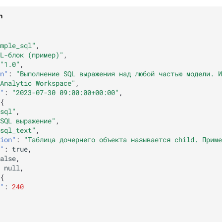
n
mple_sql"
,
L-блок (пример)"
,
"1.0"
,
n"
:
"Выполнение SQL выражения над любой частью модели. И
Analytic Workspace"
,
"
:
"2023-07-30 09:00:00+00:00"
,
{
sql"
,
SQL выражение"
,
sql_text"
,
ion"
:
"Таблица дочернего объекта называется child. Приме
"
:
true
,
alse
,
null
,
{
"
:
240