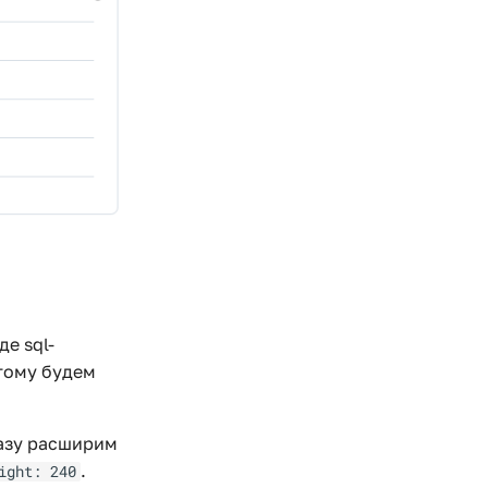
де sql-
тому будем
разу расширим
.
ight: 240