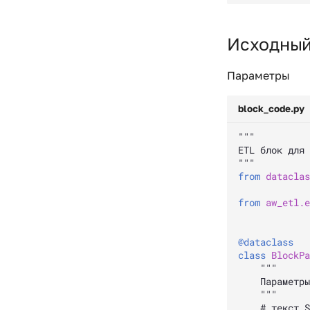
Исходный
Параметры
block_code.py
"""
ETL блок для 
"""
from
dataclas
from
aw_etl.e
@dataclass
class
BlockPa
""" 
    Параметры
    """
# текст S