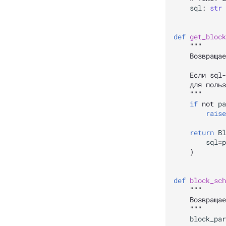
sql
:
str
def
get_block
""" 
    Возвращае
    Если sql-
    для польз
    """
if
not
pa
raise
return
Bl
sql
=
p
)
def
block_sch
"""
    Возвращае
    """
block_par