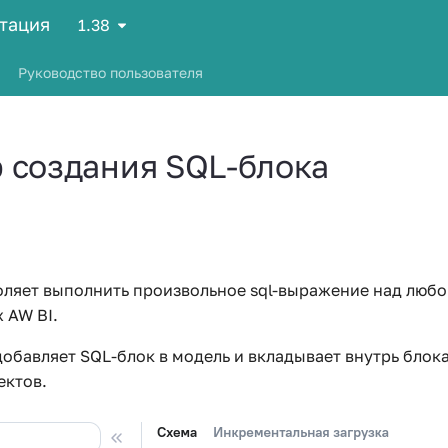
нтация
1.38
Руководство пользователя
 создания SQL-блока
оляет выполнить произвольное sql-выражение над любо
 AW BI.
добавляет SQL-блок в модель и вкладывает внутрь блок
ектов.