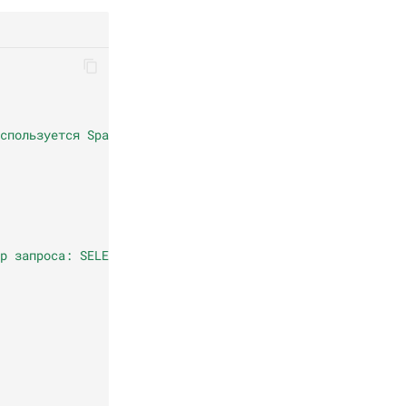
спользуется Spark SQL https://spark.apache.org/docs/late
р запроса: SELECT * FROM child."
,