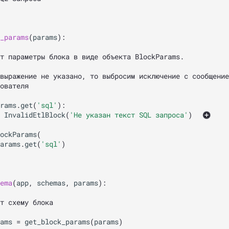
_params
(
params
):
т параметры блока в виде объекта BlockParams. 
выражение не указано, то выбросим исключение c сообщение
ователя
rams
.
get
(
'sql'
):
InvalidEtlBlock
(
'Не указан текст SQL запроса'
)
ockParams
(
arams
.
get
(
'sql'
)
ema
(
app
,
schemas
,
params
):
т схему блока
ams
=
get_block_params
(
params
)