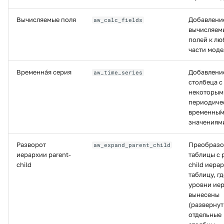
Вычисляемые поля
Добавлени
aw_calc_fields
вычисляем
полей к лю
части моде
Временна́я серия
Добавлени
aw_time_series
столбеца с
некоторым
периодиче
временны́
значениям
Разворот
Преобразо
aw_expand_parent_child
иерархии parent-
таблицы с 
child
child иера
таблицу, гд
уровни ие
вынесены
(развернут
отдельные