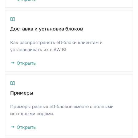
Документация
и
Мониторинг AW
Запросы к web-сервис
я
API
Перенос AW
п
Доставка и установка блоков
о
Обновление AW
Как распространять etl-блоки клиентам и
и
устанавливать их в AW BI
Утилита автоматизации
с
установки
Открыть
к
Конфигурация
а
Примеры
Примеры разных etl-блоков вместе с полными
исходными кодами.
Открыть