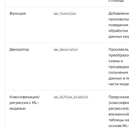
столбцы
Функция
Добавлени
aw_function
произволь
поведения
обработке
данных мо
Декоратор
Произволь
aw_decorator
преобразо
схемы и
процедуры
получения
данных в 
части моде
Классификация/
Предсказа
aw_mlflow_predict
регрессия с ML-
(классифик
моделью
регрессия)
вложенной
таблицы на
основе ML-