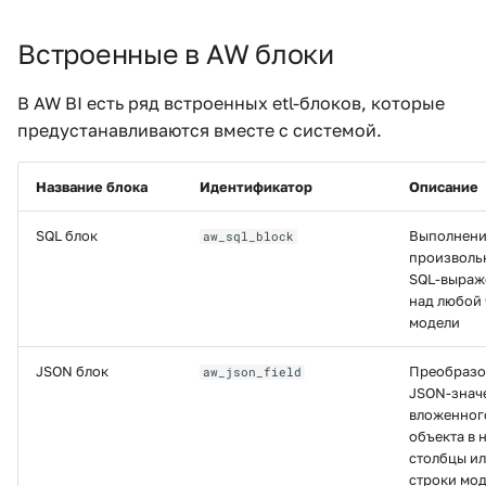
Встроенные в AW блоки
В AW BI есть ряд встроенных etl-блоков, которые
предустанавливаются вместе с системой.
Название блока
Идентификатор
Описание
SQL блок
Выполнен
aw_sql_block
произволь
SQL-выраж
над любой
модели
JSON блок
Преобразо
aw_json_field
JSON-знач
вложенног
объекта в 
столбцы и
строки мо