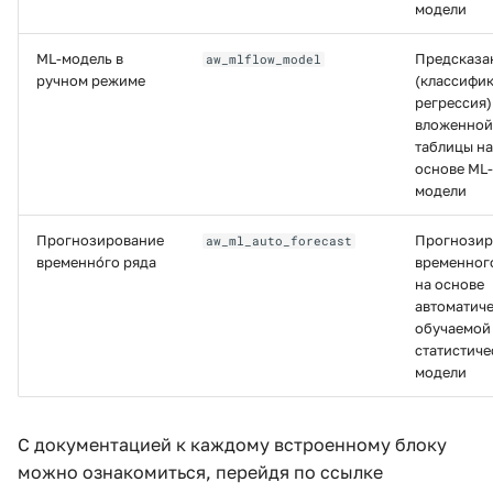
модели
ML-модель в
Предсказа
aw_mlflow_model
ручном режиме
(классифик
регрессия)
вложенной
таблицы на
основе ML-
модели
Прогнозирование
Прогнозир
aw_ml_auto_forecast
временно́го ряда
временног
на основе
автоматич
обучаемой
статистиче
модели
С документацией к каждому встроенному блоку
можно ознакомиться, перейдя по ссылке