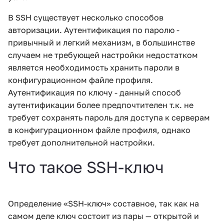
и
В SSH существует несколько способов
я
авторизации. Аутентификация по паролю -
привычный и легкий механизм, в большинстве
п
случаем не требующей настройки недостатком
о
является необходимость хранить пароли в
и
конфигурационном файле профиля.
Аутентификация по ключу - данный способ
с
аутентификации более предпочтителен т.к. не
к
требует сохранять пароль для доступа к серверам
в конфигурационном файле профиля, однако
а
требует дополнительной настройки.
Что такое SSH-ключ
Определение «SSH-ключ» составное, так как на
самом деле ключ состоит из пары — открытой и