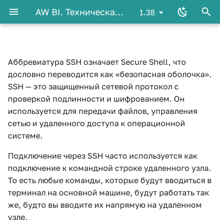
AW BI. Техническая документация
1.38
И
н
Аббревиатура SSH означает Secure Shell, что
Общие сведения
Общие сведения
Установка clickhouse-
Мониторинг компонентов
Установка на один сервер
Nginx как reverse-proxy
Обзор
Машинное обучение и AW
Обзор
Обзор
Обзор
Подключение внешних
Python в AW
Spark в AW
Vscode в Windows
и
дословно переводится как «безопасная оболочка».
backup для рез.
AW с помощью Zabbix
для AW
python-библиотек
ц
SSH — это защищенный сетевой протокол с
копирования ClickHouse
10 - 100 пользователей
На один сервер
Обновление
Источники данных
Настройка
Коннектор к БД
ETL-скрипт
Разработка блоков
Краткий справочник по
Spark API
проверкой подлинности и шифрованием. Он
распределенной
Запуск web интерфейса
инструментов
Python
и
используется для передачи файлов, управления
Установка rclone для рез.
установка AW
swagger
100 пользователей
На нескольких серверах
ETL-скрипты
Коннектор к файлам
ETL-редактор
Доставка и установка
а
сетью и удаленного доступа к операционной
копирования Minio
Моя первая ML-модель
системе.
Список переменных для
500 пользователей
Замещение сервисов из
ETL-блоки
Коннектор к OData
API
Примеры
л
Резервное копирования
настройки AW BI
состава AW
Подключение через SSH часто используется как
и
AW
1000 пользователей
Конфигурирование
Пользовательский
Примеры
подключение к командной строке удаленного узла.
з
коннектор
То есть любые команды, которые будут вводиться в
Python
а
терминал на основной машине, будут работать так
же, будто вы вводите их напрямую на удаленном
ц
Spark
узле.