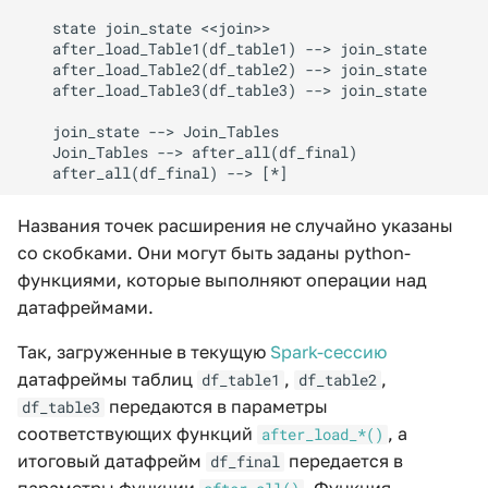
    state join_state <<join>>

    after_load_Table1(df_table1) --> join_state

    after_load_Table2(df_table2) --> join_state

    after_load_Table3(df_table3) --> join_state

    join_state --> Join_Tables

    Join_Tables --> after_all(df_final)

    after_all(df_final) --> [*]
Названия точек расширения не случайно указаны
со скобками. Они могут быть заданы python-
функциями, которые выполняют операции над
датафреймами.
Так, загруженные в текущую
Spark-сессию
датафреймы таблиц
,
,
df_table1
df_table2
передаются в параметры
df_table3
соответствующих функций
, а
after_load_*()
итоговый датафрейм
передается в
df_final