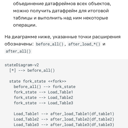
объединение датафреймов всех объектов,
можно получить датафрейм для итоговой
таблицы и выполнить над ним некоторые
операции.
На диаграмме ниже, указанные точки расширения
обозначены:
,
и
before_all()
after_load_*()
after_all()
stateDiagram-v2

  [*] --> before_all()

  state fork_state <<fork>>

    before_all() --> fork_state

    fork_state --> Load_Table1

    fork_state --> Load_Table2

    fork_state --> Load_Table3

    Load_Table1 --> after_load_Table1(df_table1)

    Load_Table2 --> after_load_Table2(df_table2)

    Load_Table3 --> after_load_Table3(df_table3)
