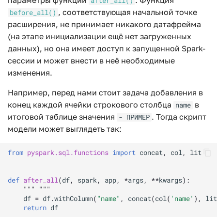
параметры функции
. Функция
after_all()
, соответствующая начальной точке
before_all()
расширения, не принимает никакого датафрейма
(на этапе инициализации ещё нет загруженных
данных), но она имеет доступ к запущенной Spark-
сессии и может внести в неё необходимые
изменения.
Например, перед нами стоит задача добавления в
конец каждой ячейки строкового столбца
в
name
итоговой таблице значения
. Тогда скрипт
- ПРИМЕР
модели может выглядеть так:
from
pyspark.sql.functions
import
concat
,
col
,
lit
def
after_all
(
df
,
spark
,
app
,
*
args
,
**
kwargs
):
""" """
df
=
df
.
withColumn
(
"name"
,
concat
(
col
(
'name'
),
lit
return
df