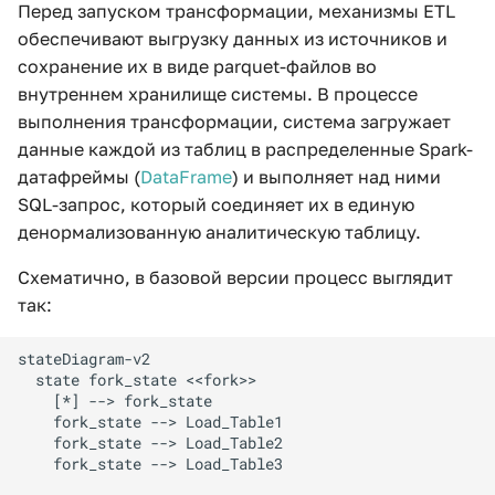
Документация
Перед запуском трансформации, механизмы ETL
и
Мониторинг AW
Запросы к web-сервис
обеспечивают выгрузку данных из источников и
я
API
сохранение их в виде parquet-файлов во
Перенос AW
внутреннем хранилище системы. В процессе
п
выполнения трансформации, система загружает
о
Обновление AW
данные каждой из таблиц в распределенные Spark-
и
датафреймы (
DataFrame
) и выполняет над ними
Утилита автоматизации
SQL-запрос, который соединяет их в единую
с
установки
денормализованную аналитическую таблицу.
к
Конфигурация
Схематично, в базовой версии процесс выглядит
а
так:
stateDiagram-v2

  state fork_state <<fork>>

    [*] --> fork_state

    fork_state --> Load_Table1

    fork_state --> Load_Table2

    fork_state --> Load_Table3
